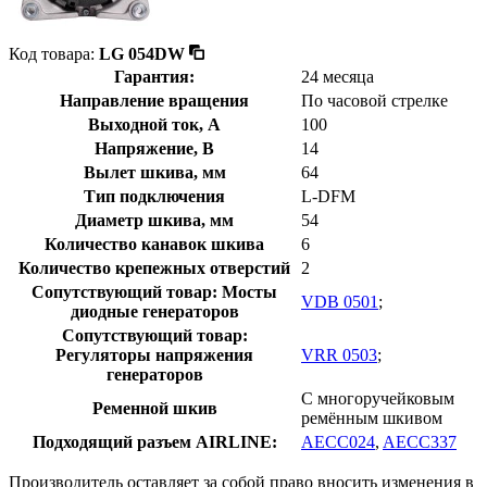
Код товара:
LG 054DW
Гарантия:
24 месяца
Направление вращения
По часовой стрелке
Выходной ток, А
100
Напряжение, В
14
Вылет шкива, мм
64
Тип подключения
L-DFM
Диаметр шкива, мм
54
Количество канавок шкива
6
Количество крепежных отверстий
2
Сопутствующий товар: Мосты
VDB 0501
;
диодные генераторов
Сопутствующий товар:
Регуляторы напряжения
VRR 0503
;
генераторов
С многоручейковым
Ременной шкив
ремённым шкивом
Подходящий разъем AIRLINE:
AECC024
,
AECC337
Производитель оставляет за собой право вносить изменения в