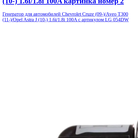
(10-) 1.6i/1.8i 100A картинка номер 2
Генератор для автомобилей Chevrolet Cruze (09-)/Aveo T300
(11-)/Opel Astra J (10-) 1.6i/1.8i 100A с артикулом LG 054DW