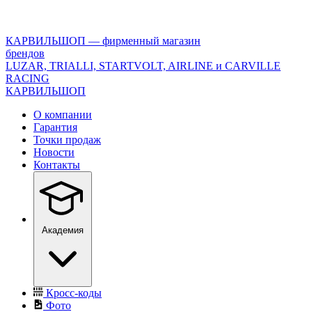
<\?
xml
version="1.0"
КАРВИЛЬШОП — фирменный магазин
encoding="utf-
брендов
8"?
LUZAR, TRIALLI, STARTVOLT, AIRLINE и CARVILLE
>
RACING
КАРВИЛЬШОП
О компании
Гарантия
Точки продаж
Новости
Контакты
Академия
Кросс-коды
Фото