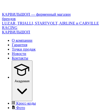
<\?
xml
version="1.0"
КАРВИЛЬШОП — фирменный магазин
encoding="utf-
брендов
8"?
LUZAR, TRIALLI, STARTVOLT, AIRLINE и CARVILLE
>
RACING
КАРВИЛЬШОП
О компании
Гарантия
Точки продаж
Новости
Контакты
Академия
Кросс-коды
Фото