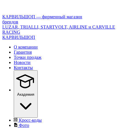
<\?
xml
version="1.0"
КАРВИЛЬШОП — фирменный магазин
encoding="utf-
брендов
8"?
LUZAR, TRIALLI, STARTVOLT, AIRLINE и CARVILLE
>
RACING
КАРВИЛЬШОП
О компании
Гарантия
Точки продаж
Новости
Контакты
Академия
Кросс-коды
Фото