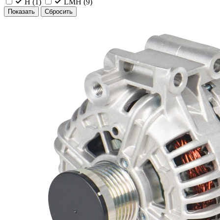
H (
1
)
LMH (
9
)