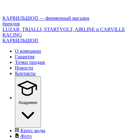
<\?
xml
version="1.0"
КАРВИЛЬШОП — фирменный магазин
encoding="utf-
брендов
8"?
LUZAR, TRIALLI, STARTVOLT, AIRLINE и CARVILLE
>
RACING
КАРВИЛЬШОП
О компании
Гарантия
Точки продаж
Новости
Контакты
Академия
Кросс-коды
Фото