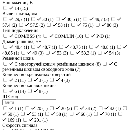
Напряжение, В
14 (
15
)
Вылет шкива, мм
29,7 (
1
)
30 (
1
)
30,5 (
1
)
49,7 (
3
)
57,4 (
2
)
57,5 (
2
)
58 (
1
)
75 (
1
)
80 (
3
)
Тип подключения
COM/BSS (
4
)
COM/LIN (
10
)
P-D (
1
)
Диаметр шкива, мм
48,4 (
1
)
48,7 (
1
)
48,75 (
1
)
48,8 (
1
)
48,85 (
1
)
49 (
3
)
53 (
3
)
53,3 (
1
)
54 (
3
)
Ременной шкив
С многоручейковым ремённым шкивом (
8
)
С
ременным шкивом свободного хода (
7
)
Количество крепежных отверстий
2 (
11
)
3 (
1
)
4 (
3
)
Количество канавок шкива
6 (
14
)
8 (
1
)
IDE код
1 (
1
)
20 (
1
)
26 (
2
)
34 (
2
)
42 (
1
)
50 (
1
)
53 (
1
)
58 (
1
)
66 (
1
)
70 (
1
)
169 (
1
)
201 (
1
)
Скорость сигнала