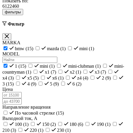
Показать по:
6
12
24
60
фильтры
Фильтр
MARKA
bmw (
15
)
mazda (
1
)
mini (
1
)
MODEL
1 (
15
)
mini (
1
)
mini-clubman (
1
)
mini-
countryman (
1
)
x1 (
7
)
x2 (
1
)
x3 (
7
)
x4 (
3
)
x5 (
5
)
x6 (
1
)
z4 (
4
)
2 (
9
)
3 (
15
)
4 (
9
)
5 (
9
)
6 (
2
)
Цена
Направление вращения
По часовой стрелке (
15
)
Выходной ток, А
100 (
1
)
150 (
2
)
180 (
6
)
190 (
1
)
210 (
3
)
220 (
1
)
230 (
1
)