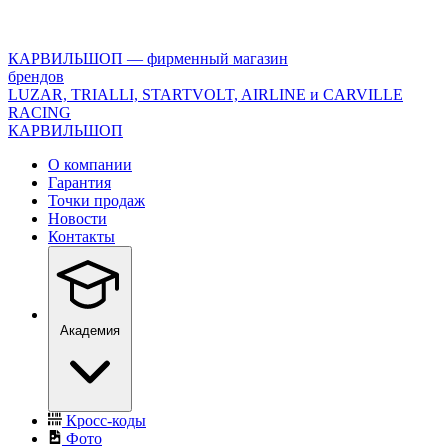
<\?
xml
version="1.0"
КАРВИЛЬШОП — фирменный магазин
encoding="utf-
брендов
8"?
LUZAR, TRIALLI, STARTVOLT, AIRLINE и CARVILLE
>
RACING
КАРВИЛЬШОП
О компании
Гарантия
Точки продаж
Новости
Контакты
Академия
Кросс-коды
Фото