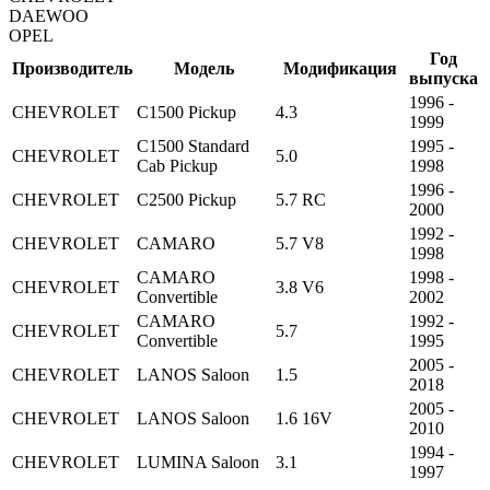
DAEWOO
OPEL
Год
Производитель
Модель
Модификация
выпуска
1996 -
CHEVROLET
C1500 Pickup
4.3
1999
C1500 Standard
1995 -
CHEVROLET
5.0
Cab Pickup
1998
1996 -
CHEVROLET
C2500 Pickup
5.7 RC
2000
1992 -
CHEVROLET
CAMARO
5.7 V8
1998
CAMARO
1998 -
CHEVROLET
3.8 V6
Convertible
2002
CAMARO
1992 -
CHEVROLET
5.7
Convertible
1995
2005 -
CHEVROLET
LANOS Saloon
1.5
2018
2005 -
CHEVROLET
LANOS Saloon
1.6 16V
2010
1994 -
CHEVROLET
LUMINA Saloon
3.1
1997