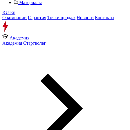
Материалы
RU
En
О компании
Гарантия
Точки продаж
Новости
Контакты
Академия
Академия Стартвольт