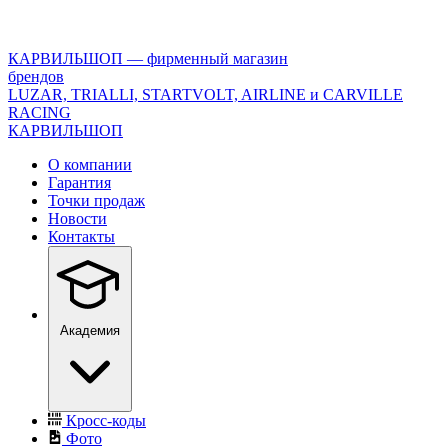
<\?
xml
version="1.0"
КАРВИЛЬШОП — фирменный магазин
encoding="utf-
брендов
8"?
LUZAR, TRIALLI, STARTVOLT, AIRLINE и CARVILLE
>
RACING
КАРВИЛЬШОП
О компании
Гарантия
Точки продаж
Новости
Контакты
Академия
Кросс-коды
Фото