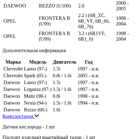
2000 -
DAEWOO
REZZO (U100)
2.0
2005
2.2 i (6B_ZC,
FRONTERA B
1998 -
OPEL
6B_VF, 6B_66,
(U99)
2004
6B_76)
FRONTERA B
3.2 i (6B1VF,
1998 -
OPEL
(U99)
6B1_6)
2004
Дополнительная информация
Марка
Модель
Двигатель
Год
Chevrolet
Lanos (97-)
1.5i
1997 - н.в.
Chevrolet
Spark (05-)
0.8i / 1.0i
2005 - н.в.
Daewoo
Lanos (97-)
1.5i
1997 - н.в.
Daewoo
Leganza (97-)
1.5i / 1.6i
1997 - н.в.
Daewoo
Matiz (98-)
0.8i
1998 - н.в.
Daewoo
Nexia (94-)
1.5i / 1.6i
1994 - н.в.
Daewoo
Rezzo (00-)
1.6i
Комплектация
Датчик кислорода - 1 шт
Паспорт изделия/гарантийный талон - 1 шт