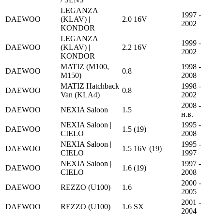
LEGANZA
1997 -
DAEWOO
(KLAV) |
2.0 16V
2002
KONDOR
LEGANZA
1999 -
DAEWOO
(KLAV) |
2.2 16V
2002
KONDOR
MATIZ (M100,
1998 -
DAEWOO
0.8
M150)
2008
MATIZ Hatchback
1998 -
DAEWOO
0.8
Van (KLA4)
2002
2008 -
DAEWOO
NEXIA Saloon
1.5
н.в.
NEXIA Saloon |
1995 -
DAEWOO
1.5 (19)
CIELO
2008
NEXIA Saloon |
1995 -
DAEWOO
1.5 16V (19)
CIELO
1997
NEXIA Saloon |
1997 -
DAEWOO
1.6 (19)
CIELO
2008
2000 -
DAEWOO
REZZO (U100)
1.6
2005
2001 -
DAEWOO
REZZO (U100)
1.6 SX
2004