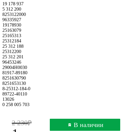
19 178 937
5 312 200
8253122000
96335927
19178930
25163079
25165313
25312184
25 312 188
25312200
25 312 201
96453246
29004H0030
81917-89180
8251630790
8251653130
8-25312-184-0
89722-40110
13026
0 258 005 703
2 230
В наличии