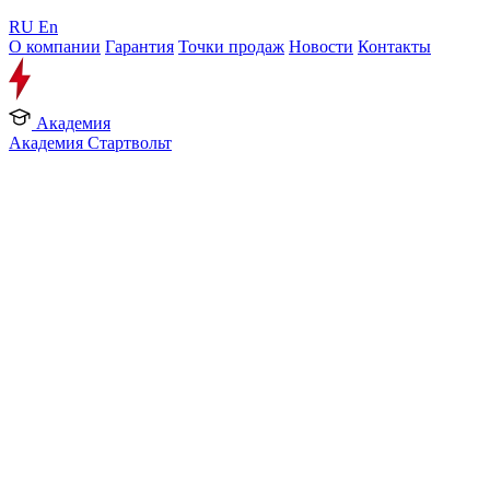
RU
En
О компании
Гарантия
Точки продаж
Новости
Контакты
Академия
Академия Стартвольт