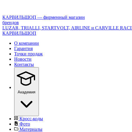
<\?
xml
version="1.0"
КАРВИЛЬШОП — фирменный магазин
encoding="utf-
брендов
8"?
LUZAR, TRIALLI, STARTVOLT, AIRLINE и CARVILLE RAC
>
КАРВИЛЬШОП
О компании
Гарантия
Точки продаж
Новости
Контакты
Академия
Кросс-коды
Фото
Материалы