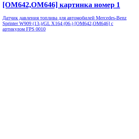
[OM642,OM646] картинка номер 1
Датчик давления топлива для автомобилей Mercedes-Benz
Sprinter W909 (13-)/GL X164 (06-) [OM642,OM646] с
артикулом FPS 0010