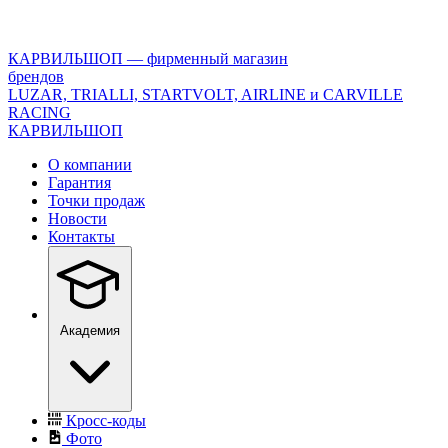
<\?
xml
version="1.0"
КАРВИЛЬШОП — фирменный магазин
encoding="utf-
брендов
8"?
LUZAR, TRIALLI, STARTVOLT, AIRLINE и CARVILLE
>
RACING
КАРВИЛЬШОП
О компании
Гарантия
Точки продаж
Новости
Контакты
Академия
Кросс-коды
Фото