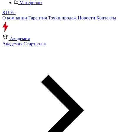
Материалы
RU
En
О компании
Гарантия
Точки продаж
Новости
Контакты
Академия
Академия Стартвольт