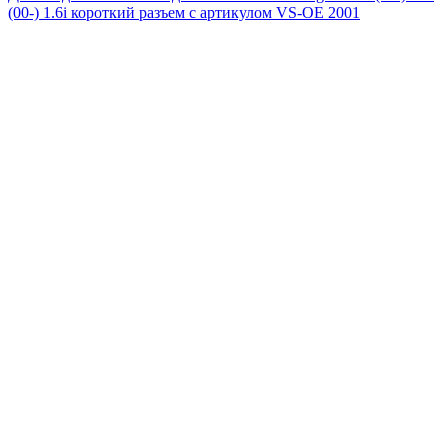
(00-) 1.6i короткий разъем с артикулом VS-OE 2001