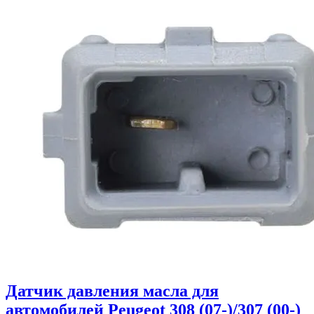
Датчик давления масла для
автомобилей Peugeot 308 (07-)/307 (00-)