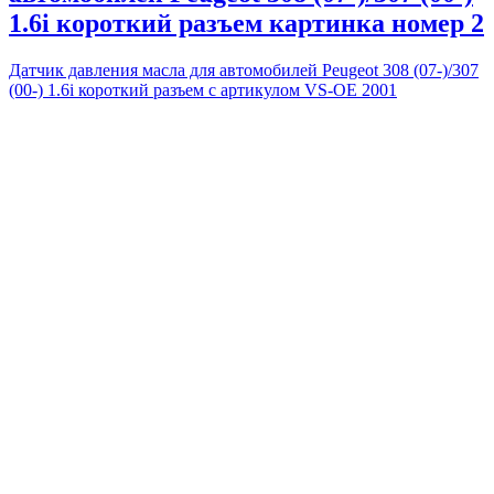
1.6i короткий разъем картинка номер 2
Датчик давления масла для автомобилей Peugeot 308 (07-)/307
(00-) 1.6i короткий разъем с артикулом VS-OE 2001