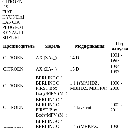
CITROEN
DS
FIAT
HYUNDAI
LANCIA
PEUGEOT
RENAULT
SUZUKI
Год
Производитель
Модель
Модификация
выпуск
1991 -
CITROEN
AX (ZA-_)
14 D
1997
1994 -
CITROEN
AX (ZA-_)
15 D
1997
BERLINGO /
BERLINGO
1.1 i (MAHDZ,
1996 -
CITROEN
FIRST Box
MBHDZ, MBHFX)
2008
Body/MPV (M_)
BERLINGO /
BERLINGO
2002 -
CITROEN
1.4 bivalent
FIRST Box
2011
Body/MPV (M_)
BERLINGO /
BERLINGO
1.4 i (MBKFX,
1996 -