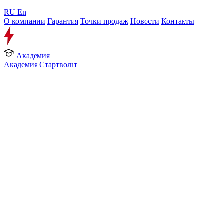
RU
En
О компании
Гарантия
Точки продаж
Новости
Контакты
Академия
Академия Стартвольт