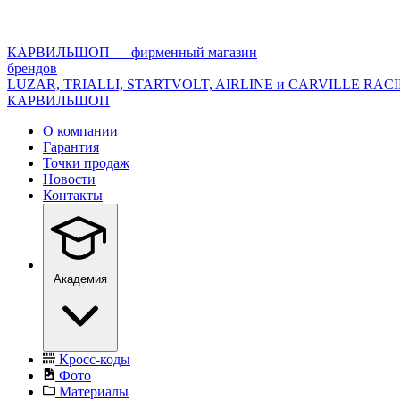
<\?
xml
version="1.0"
КАРВИЛЬШОП — фирменный магазин
encoding="utf-
брендов
8"?
LUZAR, TRIALLI, STARTVOLT, AIRLINE и CARVILLE RAC
>
КАРВИЛЬШОП
О компании
Гарантия
Точки продаж
Новости
Контакты
Академия
Кросс-коды
Фото
Материалы