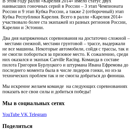
В этом году ралли «Карелия 2014» имело статус двух
наивысших гоночных серий в России – 3 этап Чемпионата
России и 9 этап Кубка России, а также 2 (отборочный) этап
Кубка Республики Карелия. Всего в ралли «Карелия 2014»
участвовало более ста экипажей из разных регионов России,
Карелии и Эстонии.
Два дня напряженных соревнования на достаточно сложной –
местами снежной, местами грунтовой – трассе, выдержали
не все машины. Некоторые автомобили, сойдя с трассы, так и
не смогли побороться за призовое место. К сожалению, среди
них оказался и экипаж Carville Racing. Команда в составе
пилота Григория Бурлуцкого и штурмана Ивана Ефремова до
последнего момента была в числе лидеров гонки, но из-за
технических проблем так и не смогла добраться до финиша.
Мы искренне желаем команде на следующих соревнованиях
показать все свои силы и добиться победы!
Мы в социальных сетях
YouTube
VK
Telegram
Поделиться