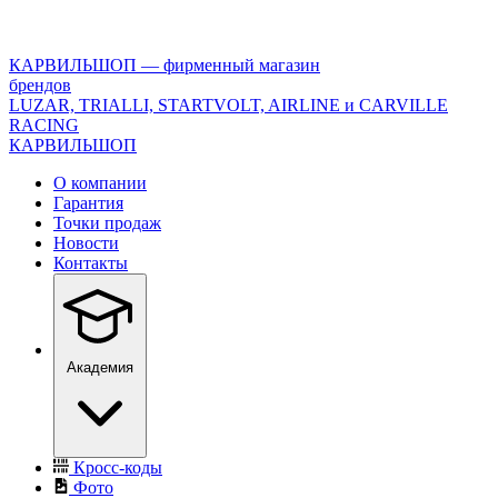
<\?
xml
version="1.0"
КАРВИЛЬШОП — фирменный магазин
encoding="utf-
брендов
8"?
LUZAR, TRIALLI, STARTVOLT, AIRLINE и CARVILLE
>
RACING
КАРВИЛЬШОП
О компании
Гарантия
Точки продаж
Новости
Контакты
Академия
Кросс-коды
Фото