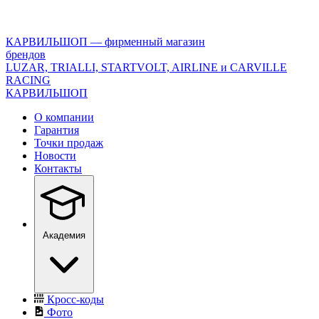
<\?
xml
version="1.0"
КАРВИЛЬШОП — фирменный магазин
encoding="utf-
брендов
8"?
LUZAR, TRIALLI, STARTVOLT, AIRLINE и CARVILLE
>
RACING
КАРВИЛЬШОП
О компании
Гарантия
Точки продаж
Новости
Контакты
Академия
Кросс-коды
Фото