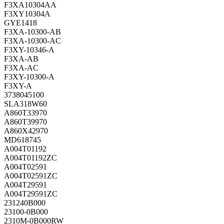
F3XA10304AA
F3XY10304A
GYE1418
F3XA-10300-AB
F3XA-10300-AC
F3XY-10346-A
F3XA-AB
F3XA-AC
F3XY-10300-A
F3XY-A
3738045100
SLA318W60
A860T33970
A860T39970
A860X42970
MD618745
A004T01192
A004T01192ZC
A004T02591
A004T02591ZC
A004T29591
A004T29591ZC
231240B000
23100-0B000
2310M-0B000RW