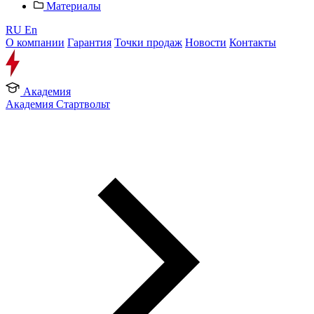
Материалы
RU
En
О компании
Гарантия
Точки продаж
Новости
Контакты
Академия
Академия Стартвольт