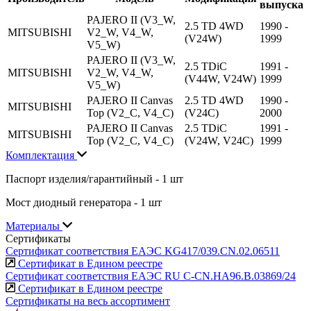
выпуска
PAJERO II (V3_W,
2.5 TD 4WD
1990 -
MITSUBISHI
V2_W, V4_W,
(V24W)
1999
V5_W)
PAJERO II (V3_W,
2.5 TDiC
1991 -
MITSUBISHI
V2_W, V4_W,
(V44W, V24W)
1999
V5_W)
PAJERO II Canvas
2.5 TD 4WD
1990 -
MITSUBISHI
Top (V2_C, V4_C)
(V24C)
2000
PAJERO II Canvas
2.5 TDiC
1991 -
MITSUBISHI
Top (V2_C, V4_C)
(V24W, V24C)
1999
Комплектация
Паспорт изделия/гарантийный - 1 шт
Мост диодный генератора - 1 шт
Материалы
Сертификаты
Сертификат соответствия ЕАЭС KG417/039.CN.02.06511
Сертификат в Едином реестре
Сертификат соответствия ЕАЭС RU С-CN.НА96.В.03869/24
Сертификат в Едином реестре
Сертификаты на весь ассортимент