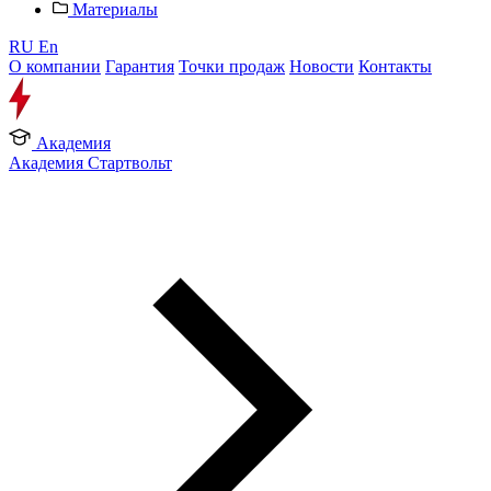
Материалы
RU
En
О компании
Гарантия
Точки продаж
Новости
Контакты
Академия
Академия Стартвольт