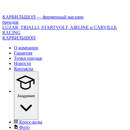
<\?
xml
version="1.0"
КАРВИЛЬШОП — фирменный магазин
encoding="utf-
брендов
8"?
LUZAR, TRIALLI, STARTVOLT, AIRLINE и CARVILLE
>
RACING
КАРВИЛЬШОП
О компании
Гарантия
Точки продаж
Новости
Контакты
Академия
Кросс-коды
Фото