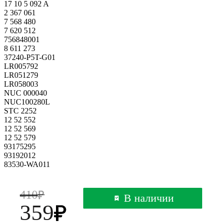
17 10 5 092 A
2 367 061
7 568 480
7 620 512
756848001
8 611 273
37240-P5T-G01
LR005792
LR051279
LR058003
NUC 000040
NUC100280L
STC 2252
12 52 552
12 52 569
12 52 579
93175295
93192012
83530-WA011
410
В наличии
359