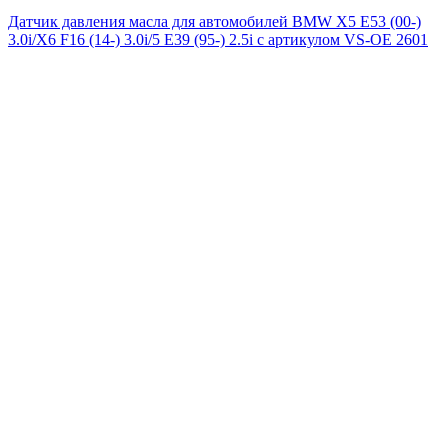
Датчик давления масла для автомобилей BMW X5 E53 (00-)
3.0i/X6 F16 (14-) 3.0i/5 E39 (95-) 2.5i с артикулом VS-OE 2601