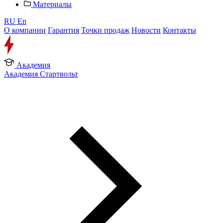
Материалы
RU
En
О компании
Гарантия
Точки продаж
Новости
Контакты
Академия
Академия Стартвольт