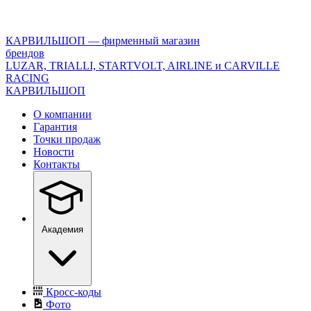
<\?
xml
version="1.0"
КАРВИЛЬШОП — фирменный магазин
encoding="utf-
брендов
8"?
LUZAR, TRIALLI, STARTVOLT, AIRLINE и CARVILLE
>
RACING
КАРВИЛЬШОП
О компании
Гарантия
Точки продаж
Новости
Контакты
Академия
Кросс-коды
Фото